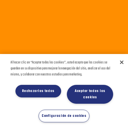
Al hacer clic en “Aceptar todas las cookies”, usted acepta que las cookies se
guarden en su dispositivo para mejorar la navegación del sitio, analizar el uso del
mismo, y colaborar con nuestros estudios para marketing.
Rechazarlas todas
Aceptar todas las
cookies
Configuración de cookies
Grupo Bimbo 2020 Ⓒ Todos los Derechos
Grupo Bimbo 2020 Ⓒ Todos los Derechos
Reservados.
Reservados.